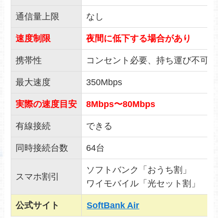
通信量上限
なし
速度制限
夜間に低下する場合があり
携帯性
コンセント必要、持ち運び不可
最大速度
350Mbps
実際の速度目安
8Mbps〜80Mbps
有線接続
できる
同時接続台数
64台
ソフトバンク「おうち割」
スマホ割引
ワイモバイル「光セット割」
公式サイト
SoftBank Air