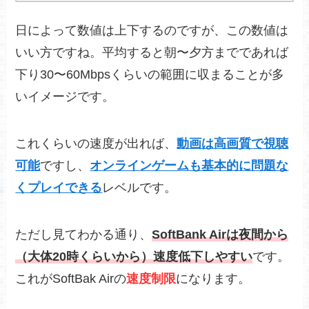
日によって数値は上下するのですが、この数値は
いい方ですね。平均すると朝〜夕方までであれば
下り30〜60Mbpsくらいの範囲に収まることが多
いイメージです。
これくらいの速度が出れば、
動画は高画質で視聴
可能
ですし、
オンラインゲームも基本的に問題な
くプレイできる
レベルです。
ただし見てわかる通り、
SoftBank Airは夜間から
（大体20時くらいから）速度低下しやすい
です。
これがSoftBak Airの
速度制限
になります。