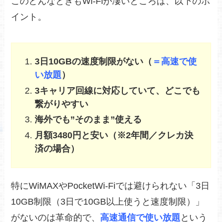
このどんなときもWi-Fiが凄いところは、以下のポ
イント。
3日10GBの速度制限がない（
＝高速で使
い放題
）
3キャリア回線に対応していて、どこでも
繋がりやすい
海外でも”そのまま”使える
月額3480円と安い（※2年間／クレカ決
済の場合）
特にWiMAXやPocketWi-Fiでは避けられない「3日
10GB制限（3日で10GB以上使うと速度制限）」
がないのは革命的で、
高速通信で使い放題
という