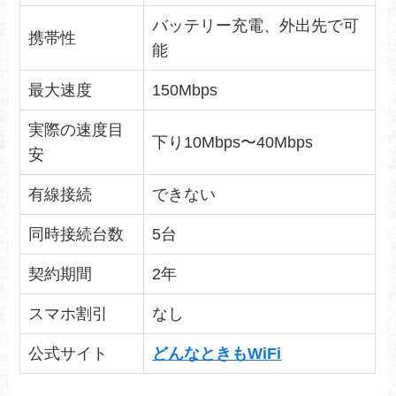
バッテリー充電、外出先で可
携帯性
能
最大速度
150Mbps
実際の速度目
下り10Mbps〜40Mbps
安
有線接続
できない
同時接続台数
5台
契約期間
2年
スマホ割引
なし
公式サイト
どんなときもWiFi