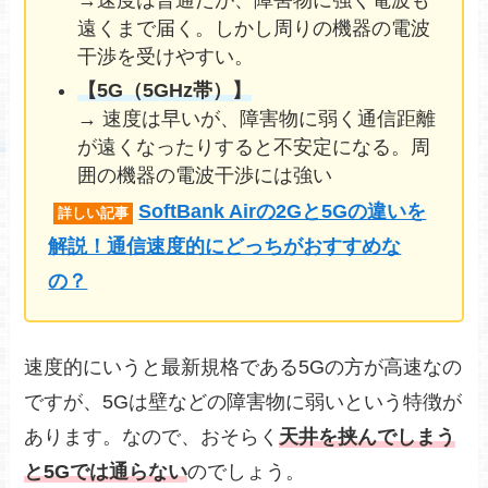
→速度は普通だが、障害物に強く電波も
遠くまで届く。しかし周りの機器の電波
干渉を受けやすい。
【5G（5GHz帯）】
→ 速度は早いが、障害物に弱く通信距離
が遠くなったりすると不安定になる。周
囲の機器の電波干渉には強い
SoftBank Airの2Gと5Gの違いを
詳しい記事
解説！通信速度的にどっちがおすすめな
の？
速度的にいうと最新規格である5Gの方が高速なの
ですが、5Gは壁などの障害物に弱いという特徴が
あります。なので、おそらく
天井を挟んでしまう
と5Gでは通らない
のでしょう。