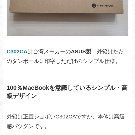
C302CA
は台湾メーカーの
ASUS製
。外箱はただ
のダンボールに印字しただけのシンプル仕様。
100％MacBookを意識しているシンプル・高
級デザイン
外箱は正直ショボいC302CAですが、本体は高級
感バツグンです。